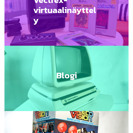
virtuaalinäyttel
y
Blogi