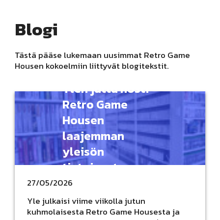
Blogi
Tästä pääse lukemaan uusimmat Retro Game
Housen kokoelmiin liittyvät blogitekstit.
Ylen juttu nosti
Retro Game
Housen
laajemman
yleisön
tietoisuuteen
27/05/2026
Yle julkaisi viime viikolla jutun
kuhmolaisesta Retro Game Housesta ja