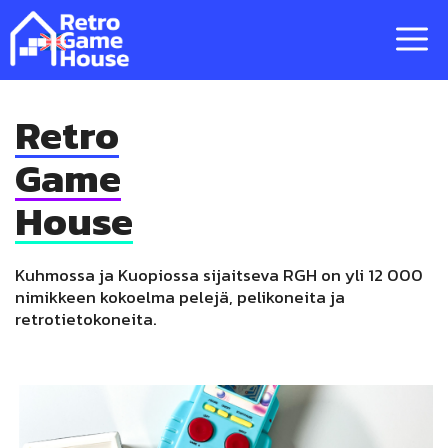
Siirry
sisältöön
V
Retro
Game
House
Kuhmossa ja Kuopiossa sijaitseva RGH on yli 12 000
nimikkeen kokoelma pelejä, pelikoneita ja
retrotietokoneita.